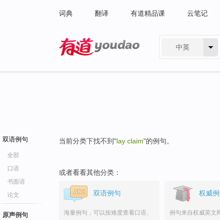
词典
翻译
有道精品课
云笔记
中英
有道 - 网易旗下搜索
双语例句
当前分类下找不到"
lay claim
"的例句。
全部
口语
或者看看其他分类：
书面语
双语例句
权威例
论文
海量例句，可以按难度查看口语、
例句来自权威英文
原声例句