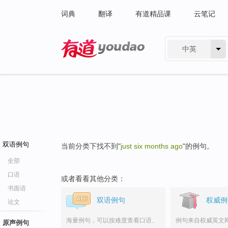
词典
翻译
有道精品课
云笔记
中英
有道 - 网易旗下搜索
双语例句
当前分类下找不到"
just six months ago
"的例句。
全部
口语
或者看看其他分类：
书面语
双语例句
权威例
论文
海量例句，可以按难度查看口语、
例句来自权威英文
原声例句