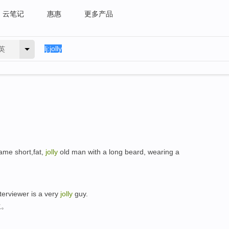
云笔记
惠惠
更多产品
英
same short,fat,
jolly
old man with a long beard, wearing a
nterviewer is a very
jolly
guy.
生。