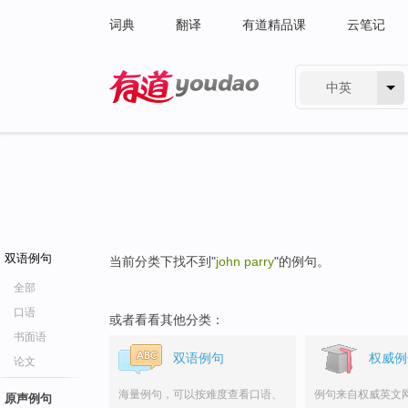
词典
翻译
有道精品课
云笔记
中英
有道 - 网易旗下搜索
双语例句
当前分类下找不到"
john parry
"的例句。
全部
口语
或者看看其他分类：
书面语
双语例句
权威例
论文
海量例句，可以按难度查看口语、
例句来自权威英文
原声例句