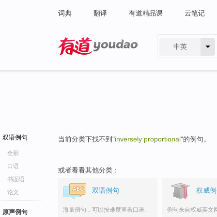
词典
翻译
有道精品课
云笔记
中英
有道 - 网易旗下搜索
双语例句
当前分类下找不到"
inversely proportional
"的例句。
全部
口语
或者看看其他分类：
书面语
双语例句
权威例
论文
海量例句，可以按难度查看口语、
例句来自权威英文
原声例句