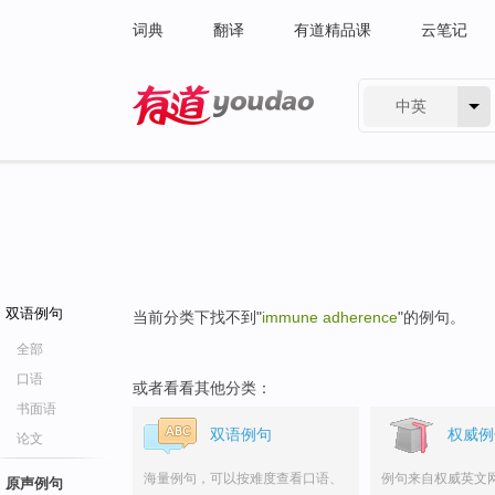
词典
翻译
有道精品课
云笔记
中英
有道 - 网易旗下搜索
双语例句
当前分类下找不到"
immune adherence
"的例句。
全部
口语
或者看看其他分类：
书面语
双语例句
权威例
论文
海量例句，可以按难度查看口语、
例句来自权威英文
原声例句