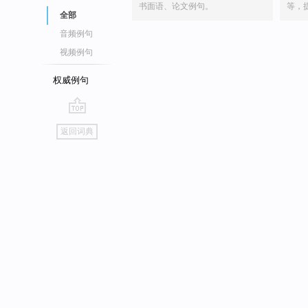
书面语、论文例句。
等，
全部
音频例句
视频例句
权威例句
go
返回词典
top