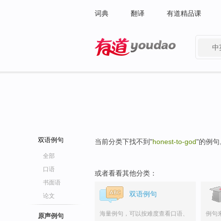
词典
翻译
有道精品课
中
有道 - 网易旗下搜索
双语例句
当前分类下找不到"
honest-to-god
"的例句
全部
口语
或者看看其他分类：
书面语
双语例句
论文
海量例句，可以按难度查看口语、
例句
原声例句