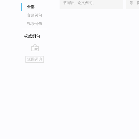
书面语、论文例句。
等，
全部
音频例句
视频例句
权威例句
go
返回词典
top