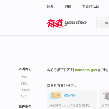
词典
翻译
有道精品课
中
有道 - 网易旗下搜索
双语例句
当前分类下找不到"
honest-to-god
"的例句
全部
口语
或者看看其他分类：
书面语
双语例句
论文
海量例句，可以按难度查看口语、
例句
原声例句