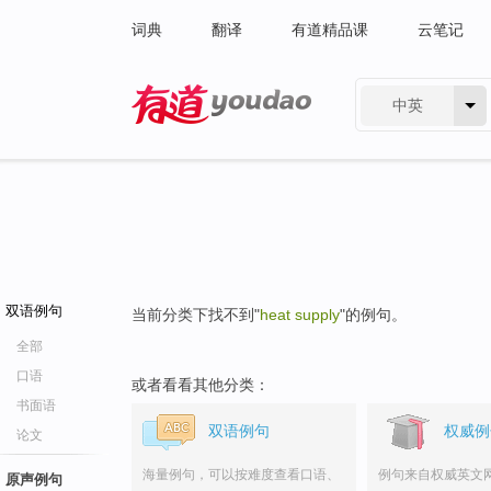
词典
翻译
有道精品课
云笔记
中英
有道 - 网易旗下搜索
双语例句
当前分类下找不到"
heat supply
"的例句。
全部
口语
或者看看其他分类：
书面语
双语例句
权威例
论文
海量例句，可以按难度查看口语、
例句来自权威英文
原声例句