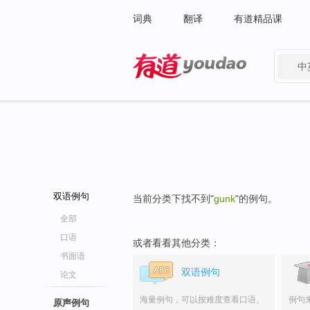
词典
翻译
有道精品课
中
有道 - 网易旗下搜索
双语例句
当前分类下找不到"
gunk
"的例句。
全部
口语
或者看看其他分类：
书面语
双语例句
论文
海量例句，可以按难度查看口语、
例句
原声例句