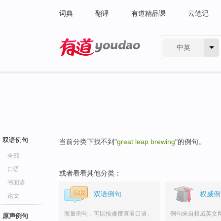
词典
翻译
有道精品课
云笔记
中英
有道 - 网易旗下搜索
双语例句
当前分类下找不到"
great leap brewing
"的例句。
全部
口语
或者看看其他分类：
书面语
双语例句
权威例
论文
海量例句，可以按难度查看口语、
例句来自权威英文
原声例句