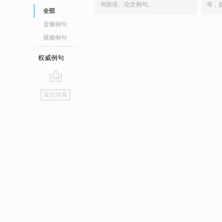
书面语、论文例句。
等，
全部
音频例句
视频例句
权威例句
go
返回词典
top