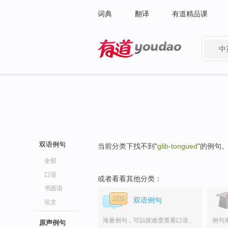
词典
翻译
有道精品课
中
有道 - 网易旗下搜索
双语例句
当前分类下找不到"
glib-tongued
"的例句
全部
口语
或者看看其他分类：
书面语
双语例句
论文
海量例句，可以按难度查看口语、
例句
原声例句