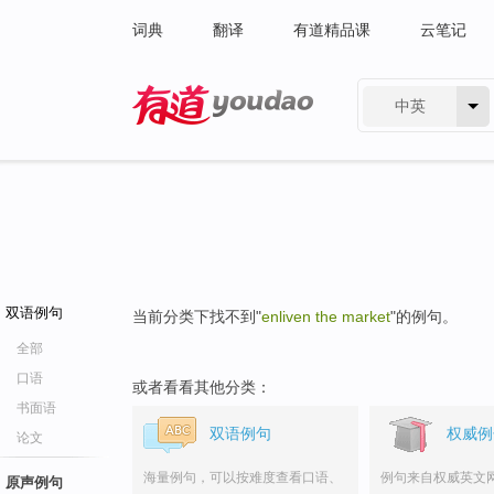
词典
翻译
有道精品课
云笔记
中英
有道 - 网易旗下搜索
双语例句
当前分类下找不到"
enliven the market
"的例句。
全部
口语
或者看看其他分类：
书面语
双语例句
权威例
论文
海量例句，可以按难度查看口语、
例句来自权威英文
原声例句