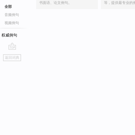
书面语、论文例句。
等，提供最专业的
全部
音频例句
视频例句
权威例句
go
返回词典
top