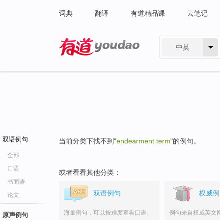
词典
翻译
有道精品课
云笔记
中英
有道 - 网易旗下搜索
双语例句
当前分类下找不到"
endearment term
"的例句。
全部
口语
或者看看其他分类：
书面语
双语例句
权威例
论文
海量例句，可以按难度查看口语、
例句来自权威英文
原声例句