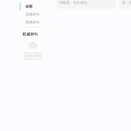
书面语、论文例句。
等，
全部
音频例句
视频例句
权威例句
go
返回词典
top