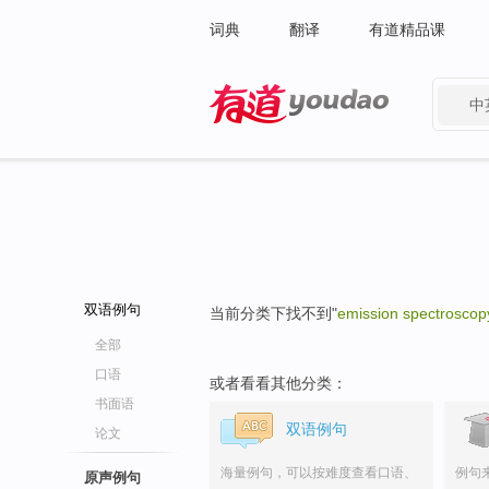
词典
翻译
有道精品课
中
有道 - 网易旗下搜索
双语例句
当前分类下找不到"
emission spectroscop
全部
口语
或者看看其他分类：
书面语
双语例句
论文
海量例句，可以按难度查看口语、
例句
原声例句