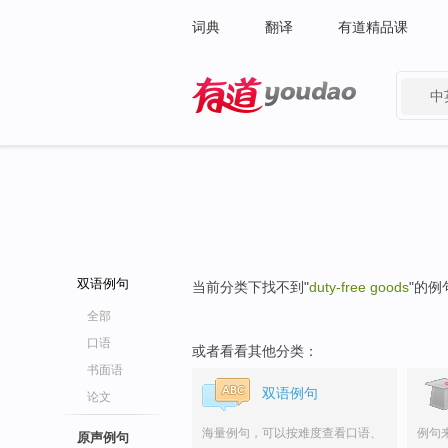
词典
翻译
有道精品课
中
有道 - 网易旗下搜索
双语例句
当前分类下找不到"
duty-free goods
"的例
全部
口语
或者看看其他分类：
书面语
双语例句
论文
海量例句，可以按难度查看口语、
例句
原声例句