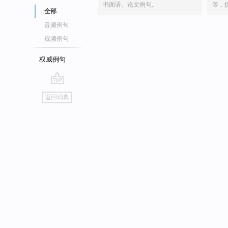
书面语、论文例句。
等，
全部
音频例句
视频例句
权威例句
go
返回词典
top