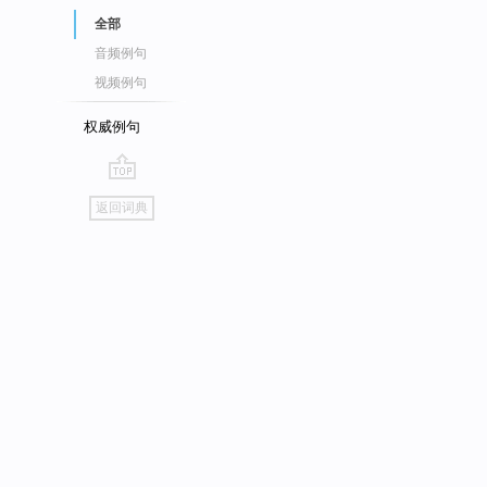
全部
音频例句
视频例句
权威例句
go
返回词典
top