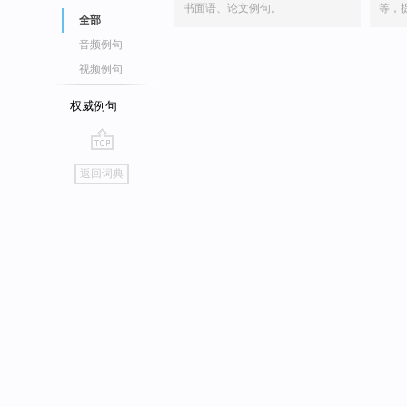
书面语、论文例句。
等，
全部
音频例句
视频例句
权威例句
go
返回词典
top