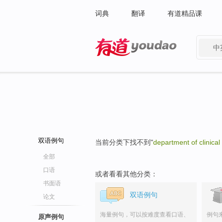
词典
翻译
有道精品课
中
有道 - 网易旗下搜索
双语例句
当前分类下找不到"
department of clinical
全部
口语
或者看看其他分类：
书面语
双语例句
论文
海量例句，可以按难度查看口语、
例句
原声例句