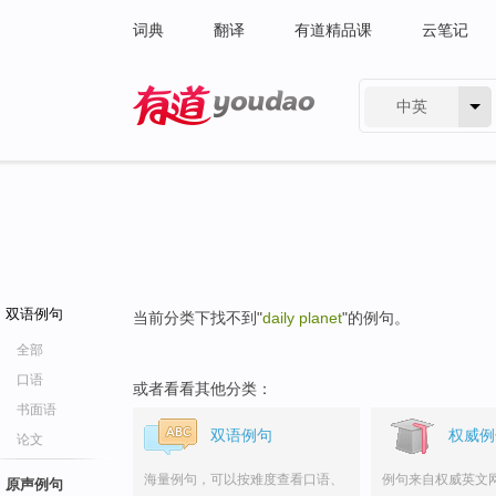
词典
翻译
有道精品课
云笔记
中英
有道 - 网易旗下搜索
双语例句
当前分类下找不到"
daily planet
"的例句。
全部
口语
或者看看其他分类：
书面语
双语例句
权威例
论文
海量例句，可以按难度查看口语、
例句来自权威英文
原声例句