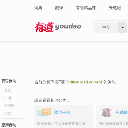
词典
翻译
有道精品课
云笔记
中英
有道 - 网易旗下搜索
双语例句
当前分类下找不到"
critical load current
"的例句。
全部
口语
或者看看其他分类：
书面语
双语例句
权威例
论文
海量例句，可以按难度查看口语、
例句来自权威英文
原声例句