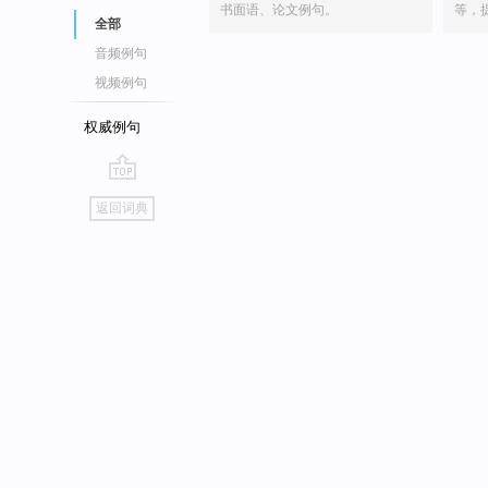
书面语、论文例句。
等，
全部
音频例句
视频例句
权威例句
go
返回词典
top