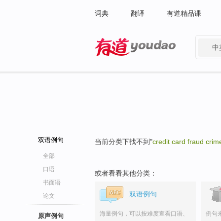
词典
翻译
有道精品课
中
有道 - 网易旗下搜索
双语例句
当前分类下找不到"
credit card fraud crim
全部
口语
或者看看其他分类：
书面语
双语例句
论文
海量例句，可以按难度查看口语、
例句
原声例句