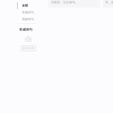
书面语、论文例句。
等，
全部
音频例句
视频例句
权威例句
go
返回词典
top