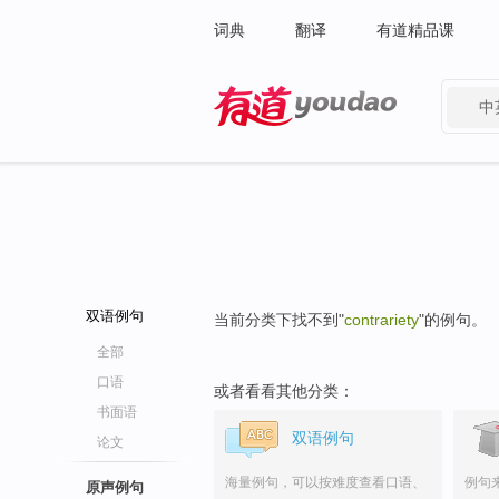
词典
翻译
有道精品课
中
有道 - 网易旗下搜索
双语例句
当前分类下找不到"
contrariety
"的例句。
全部
口语
或者看看其他分类：
书面语
双语例句
论文
海量例句，可以按难度查看口语、
例句
原声例句