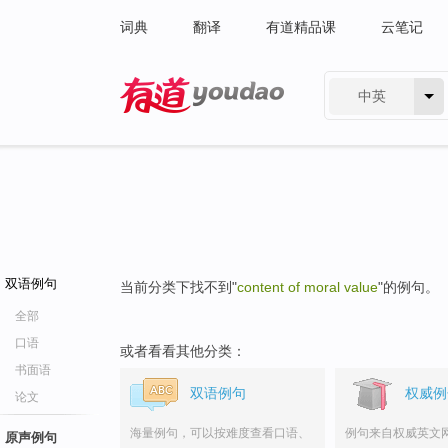
词典
翻译
有道精品课
云笔记
中英
有道 - 网易旗下搜索
双语例句
当前分类下找不到"
content of moral value
"的例句。
全部
口语
或者看看其他分类：
书面语
双语例句
权威例
论文
海量例句，可以按难度查看口语、
例句来自权威英文
原声例句