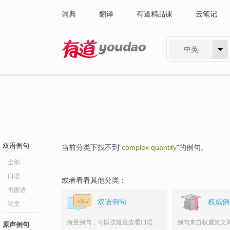
词典
翻译
有道精品课
云笔记
中英
有道 - 网易旗下搜索
双语例句
当前分类下找不到"
complex quantity
"的例句。
全部
口语
或者看看其他分类：
书面语
双语例句
权威例
论文
海量例句，可以按难度查看口语、
例句来自权威英文
原声例句