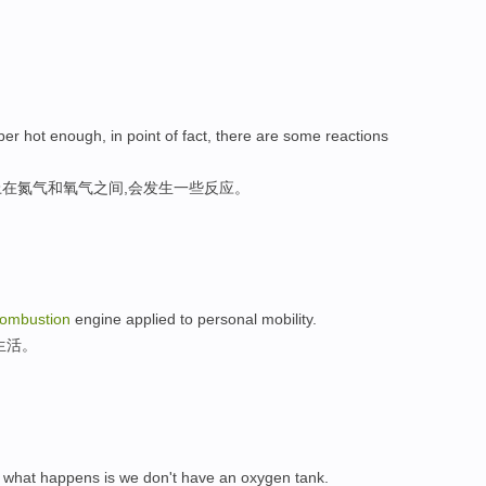
r hot enough, in point of fact, there are some reactions
在氮气和氧气之间,会发生一些反应。
ombustion
engine applied to personal mobility.
生活。
what happens is we don't have an oxygen tank.