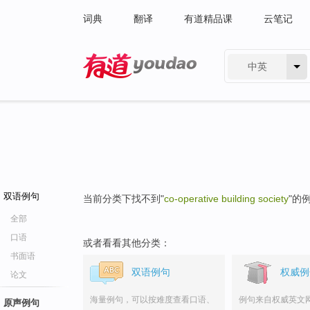
词典
翻译
有道精品课
云笔记
中英
有道 - 网易旗下搜索
双语例句
当前分类下找不到"
co-operative building society
"的
全部
口语
或者看看其他分类：
书面语
双语例句
权威例
论文
海量例句，可以按难度查看口语、
例句来自权威英文
原声例句