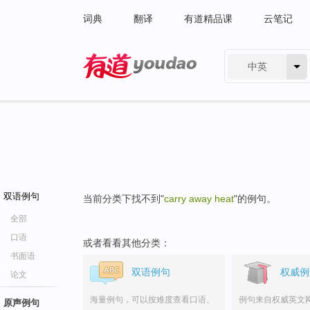
词典
翻译
有道精品课
云笔记
中英
有道 - 网易旗下搜索
双语例句
当前分类下找不到"
carry away heat
"的例句。
全部
口语
或者看看其他分类：
书面语
双语例句
权威例
论文
海量例句，可以按难度查看口语、
例句来自权威英文
原声例句