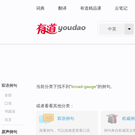
词典
翻译
有道精品课
云笔记
中英
有道 - 网易旗下搜索
双语例句
当前分类下找不到"
broad-gauge
"的例句。
全部
口语
或者看看其他分类：
书面语
双语例句
权威例
论文
海量例句，可以按难度查看口语、
例句来自权威英文
原声例句