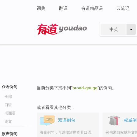
词典
翻译
有道精品课
云笔记
中英
有道 - 网易旗下搜索
双语例句
当前分类下找不到"
broad-gauge
"的例句。
全部
口语
或者看看其他分类：
书面语
双语例句
权威例
论文
海量例句，可以按难度查看口语、
例句来自权威英文
原声例句