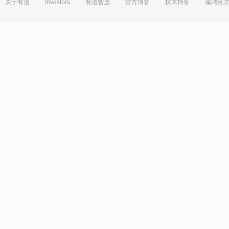
关于有道
Investors
有道智选
官方博客
技术博客
诚聘英