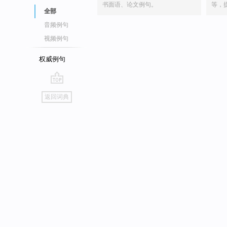
书面语、论文例句。
等，
全部
音频例句
视频例句
权威例句
go
返回词典
top