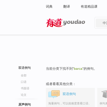
词典
翻译
有道精品课
中
有道 - 网易旗下搜索
双语例句
当前分类下找不到"
barca
"的例句。
全部
口语
或者看看其他分类：
书面语
双语例句
论文
海量例句，可以按难度查看口语、
例句
原声例句