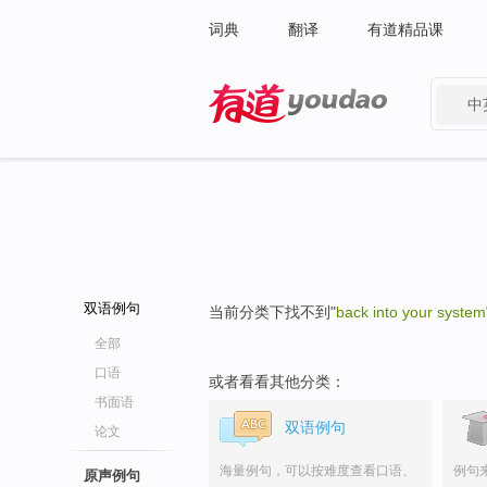
词典
翻译
有道精品课
中
有道 - 网易旗下搜索
双语例句
当前分类下找不到"
back into your system
全部
口语
或者看看其他分类：
书面语
双语例句
论文
海量例句，可以按难度查看口语、
例句
原声例句