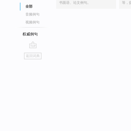
书面语、论文例句。
等，
全部
音频例句
视频例句
权威例句
go
返回词典
top