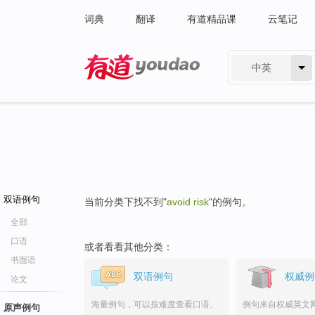
词典
翻译
有道精品课
云笔记
中英
有道 - 网易旗下搜索
双语例句
当前分类下找不到"
avoid risk
"的例句。
全部
口语
或者看看其他分类：
书面语
双语例句
权威例
论文
海量例句，可以按难度查看口语、
例句来自权威英文
原声例句