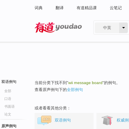
词典
翻译
有道精品课
云笔记
中英
有道 - 网易旗下搜索
双语例句
当前分类下找不到"
wii message board
"的例句。
查看原声例句下的
全部例句
全部
口语
书面语
或者看看其他分类：
论文
双语例句
权威例
原声例句