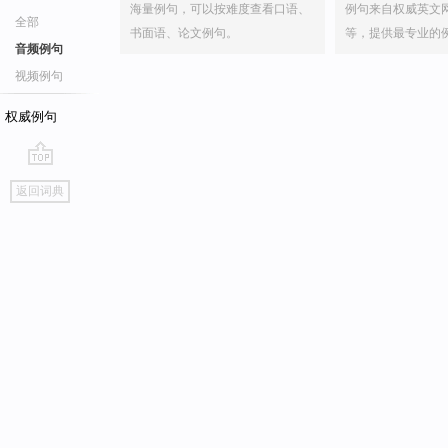
海量例句，可以按难度查看口语、
例句来自权威英文
全部
书面语、论文例句。
等，提供最专业的
音频例句
视频例句
权威例句
go
返回词典
top