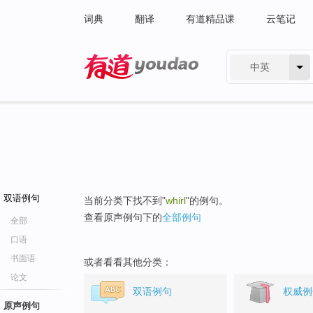
词典
翻译
有道精品课
云笔记
中英
有道 - 网易旗下搜索
双语例句
当前分类下找不到"
whirl
"的例句。
查看原声例句下的
全部例句
全部
口语
书面语
或者看看其他分类：
论文
双语例句
权威例
原声例句