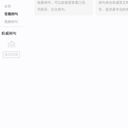
海量例句，可以按难度查看口语、
例句来自权威英文
全部
书面语、论文例句。
等，提供最专业的
音频例句
视频例句
权威例句
go
返回词典
top