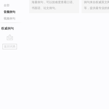
海量例句，可以按难度查看口语、
例句来自权威英文
全部
书面语、论文例句。
等，提供最专业的
音频例句
视频例句
权威例句
go
返回词典
top