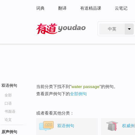
词典
翻译
有道精品课
云笔记
中英
有道 - 网易旗下搜索
双语例句
当前分类下找不到"
water passage
"的例句。
查看原声例句下的
全部例句
全部
口语
书面语
或者看看其他分类：
论文
双语例句
权威例
原声例句