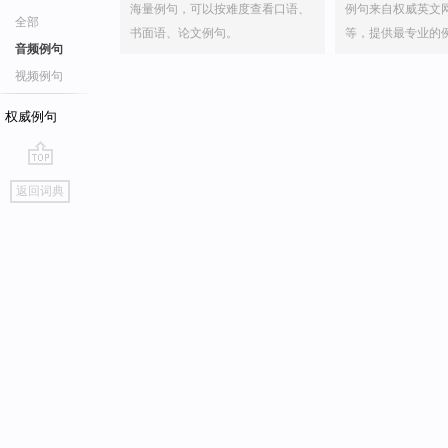
海量例句，可以按难度查看口语、
例句来自权威英文
全部
书面语、论文例句。
等，提供最专业的
音频例句
视频例句
权威例句
go
返回词典
top