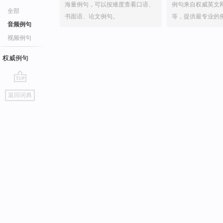
海量例句，可以按难度查看口语、
例句来自权威英文
全部
书面语、论文例句。
等，提供最专业的
音频例句
视频例句
权威例句
go
返回词典
top