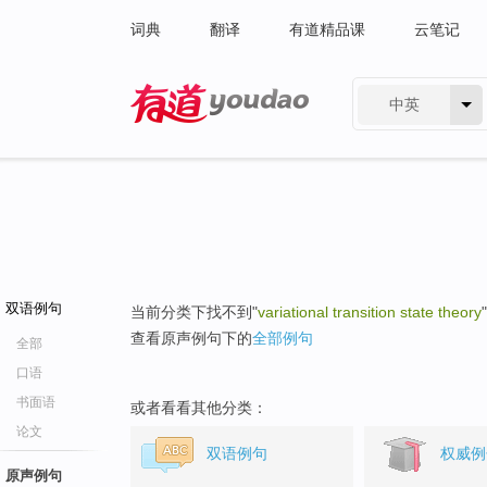
词典
翻译
有道精品课
云笔记
中英
有道 - 网易旗下搜索
双语例句
当前分类下找不到"
variational transition state theory
查看原声例句下的
全部例句
全部
口语
书面语
或者看看其他分类：
论文
双语例句
权威例
原声例句