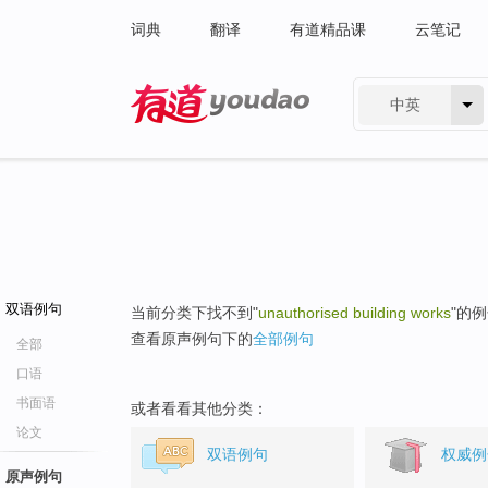
词典
翻译
有道精品课
云笔记
中英
有道 - 网易旗下搜索
双语例句
当前分类下找不到"
unauthorised building works
"的
查看原声例句下的
全部例句
全部
口语
书面语
或者看看其他分类：
论文
双语例句
权威例
原声例句