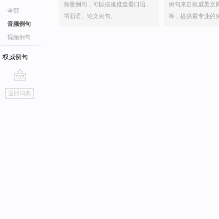
海量例句，可以按难度查看口语、
例句来自权威英文
全部
书面语、论文例句。
等，提供最专业的
音频例句
视频例句
权威例句
go
返回词典
top