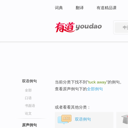
词典
翻译
有道精品课
中
有道 - 网易旗下搜索
双语例句
当前分类下找不到"
tuck away
"的例句。
查看原声例句下的
全部例句
全部
口语
书面语
或者看看其他分类：
论文
双语例句
原声例句