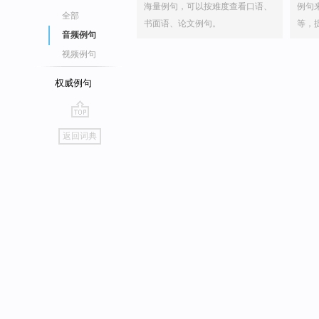
海量例句，可以按难度查看口语、
例句
全部
书面语、论文例句。
等，
音频例句
视频例句
权威例句
go
返回词典
top