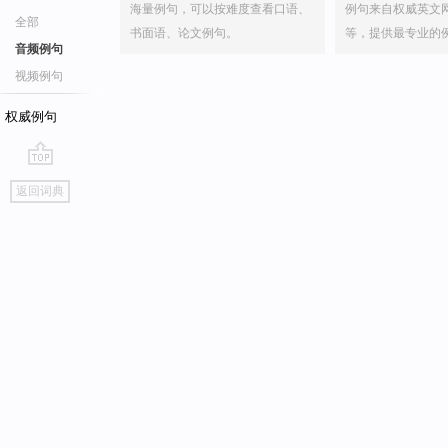
海量例句，可以按难度查看口语、
例句来自权威英文
全部
书面语、论文例句。
等，提供最专业的
音频例句
视频例句
权威例句
go
返回词典
top