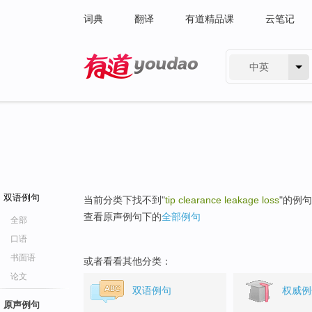
词典
翻译
有道精品课
云笔记
中英
有道 - 网易旗下搜索
双语例句
当前分类下找不到"
tip clearance leakage loss
"的例
查看原声例句下的
全部例句
全部
口语
书面语
或者看看其他分类：
论文
双语例句
权威例
原声例句