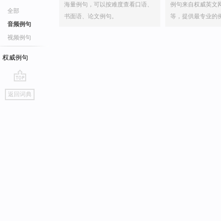
海量例句，可以按难度查看口语、
例句来自权威英文
全部
书面语、论文例句。
等，提供最专业的
音频例句
视频例句
权威例句
go
返回词典
top