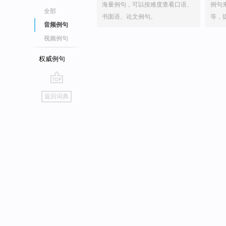
海量例句，可以按难度查看口语、
例句
全部
书面语、论文例句。
等，
音频例句
视频例句
权威例句
go
返回词典
top