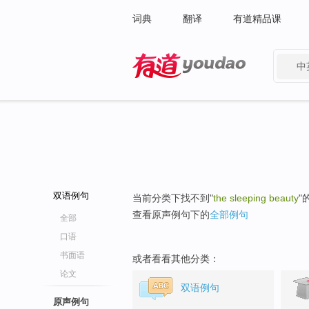
词典
翻译
有道精品课
中
有道 - 网易旗下搜索
双语例句
当前分类下找不到"
the sleeping beauty
"
查看原声例句下的
全部例句
全部
口语
书面语
或者看看其他分类：
论文
双语例句
原声例句