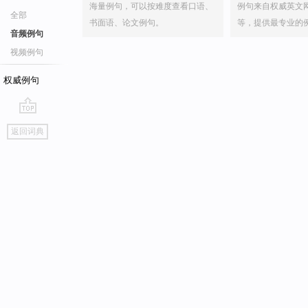
海量例句，可以按难度查看口语、
例句来自权威英文
全部
书面语、论文例句。
等，提供最专业的
音频例句
视频例句
权威例句
go
返回词典
top