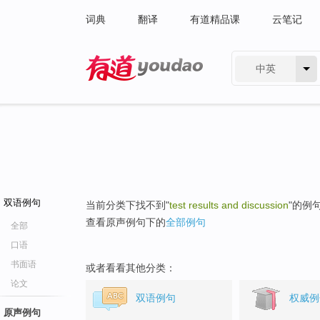
词典
翻译
有道精品课
云笔记
中英
有道 - 网易旗下搜索
双语例句
当前分类下找不到"
test results and discussion
"的例
查看原声例句下的
全部例句
全部
口语
书面语
或者看看其他分类：
论文
双语例句
权威例
原声例句