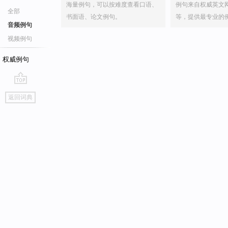
海量例句，可以按难度查看口语、
例句来自权威英文
全部
书面语、论文例句。
等，提供最专业的
音频例句
视频例句
权威例句
go
返回词典
top