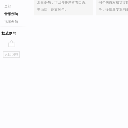
海量例句，可以按难度查看口语、
例句来自权威英文
全部
书面语、论文例句。
等，提供最专业的
音频例句
视频例句
权威例句
go
返回词典
top