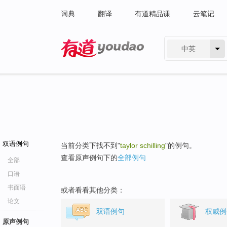
词典
翻译
有道精品课
云笔记
中英
有道 - 网易旗下搜索
双语例句
当前分类下找不到"
taylor schilling
"的例句。
查看原声例句下的
全部例句
全部
口语
书面语
或者看看其他分类：
论文
双语例句
权威例
原声例句