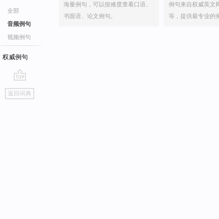
海量例句，可以按难度查看口语、
例句来自权威英文
全部
书面语、论文例句。
等，提供最专业的
音频例句
视频例句
权威例句
go
返回词典
top