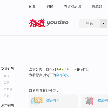
词典
翻译
有道精品课
云笔记
中英
有道 - 网易旗下搜索
双语例句
当前分类下找不到"
take it lightly
"的例句。
查看原声例句下的
全部例句
全部
口语
书面语
或者看看其他分类：
论文
双语例句
权威例
原声例句