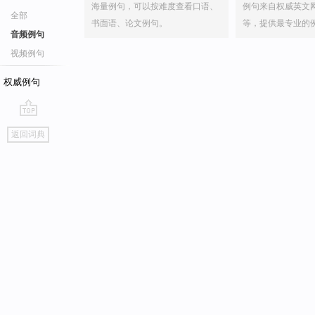
海量例句，可以按难度查看口语、
例句来自权威英文
全部
书面语、论文例句。
等，提供最专业的
音频例句
视频例句
权威例句
go
返回词典
top