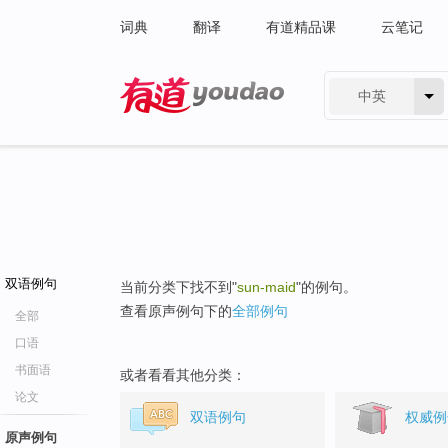
词典
翻译
有道精品课
云笔记
中英
有道 - 网易旗下搜索
双语例句
当前分类下找不到"
sun-maid
"的例句。
查看原声例句下的
全部例句
全部
口语
书面语
或者看看其他分类：
论文
双语例句
权威例
原声例句