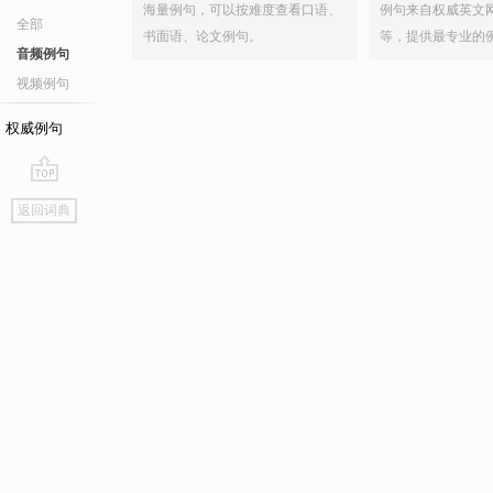
海量例句，可以按难度查看口语、
例句来自权威英文
全部
书面语、论文例句。
等，提供最专业的
音频例句
视频例句
权威例句
go
返回词典
top