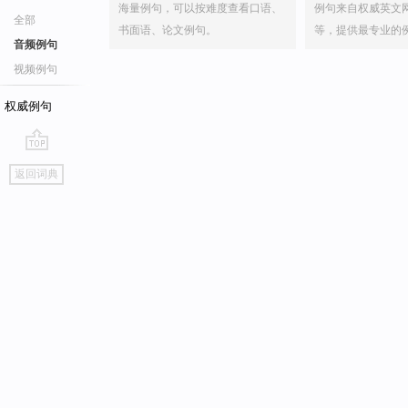
海量例句，可以按难度查看口语、
例句来自权威英文
全部
书面语、论文例句。
等，提供最专业的
音频例句
视频例句
权威例句
go
返回词典
top